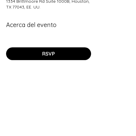
1334 Brittmoore Rd Suite 1000B, Houston,
TX 77043, EE. UU.
Acerca del evento
RSVP
Suscríbete para recibir
actualizaciones