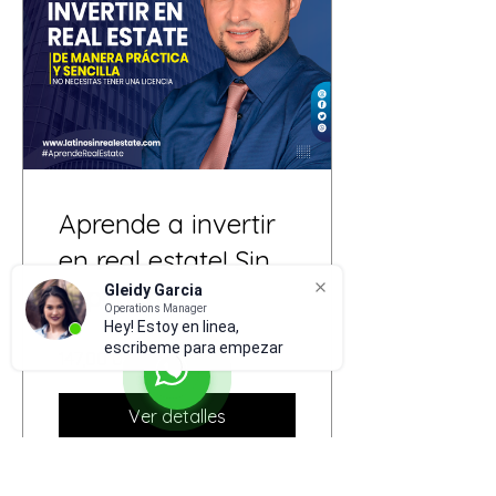
Aprende a invertir
en real estate! Sin
experiencia
Gleidy Garcia
Operations Manager
Hey! Estoy en linea,
escribeme para empezar
147,00 US$
Ver detalles